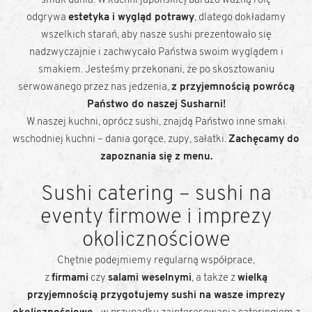
smak dania. W kuchni japońskiej bardzo ważną rolę
odgrywa
estetyka i wygląd potrawy
, dlatego dokładamy
wszelkich starań, aby nasze sushi prezentowało się
nadzwyczajnie i zachwycało Państwa swoim wyglądem i
smakiem. Jesteśmy przekonani, że po skosztowaniu
serwowanego przez nas jedzenia,
z przyjemnością powrócą
Państwo do naszej Susharni!
W naszej kuchni, oprócz sushi, znajdą Państwo inne smaki
wschodniej kuchni – dania gorące, zupy, sałatki.
Zachęcamy do
zapoznania się z menu.
Sushi catering – sushi na
eventy firmowe i imprezy
okolicznościowe
Chętnie podejmiemy regularną współprace,
z
firmami
czy
salami weselnymi
, a także z
wielką
przyjemnością przygotujemy sushi na wasze imprezy